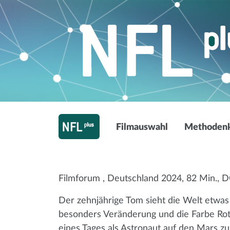
Sarah Winkenstette
Filmauswahl
Methodenk
Grüße vom Mar
Filmforum
, Deutschland 2024, 82 Min., DC
Der zehnjährige Tom sieht die Welt etwas a
besonders Veränderung und die Farbe Rot
eines Tages als Astronaut auf den Mars zu r