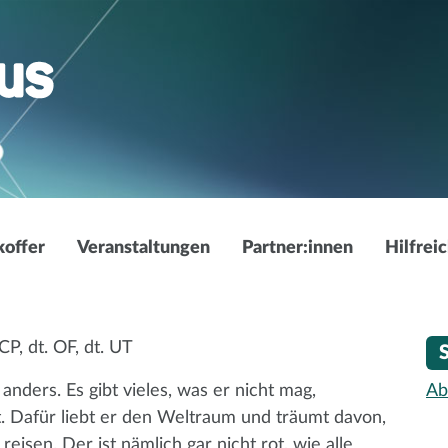
offer
Veranstaltungen
Partner:innen
Hilfrei
s
Greetings From Mars
P, dt. OF, dt. UT
nders. Es gibt vieles, was er nicht mag,
Ab
. Dafür liebt er den Weltraum und träumt davon,
eisen. Der ist nämlich gar nicht rot, wie alle