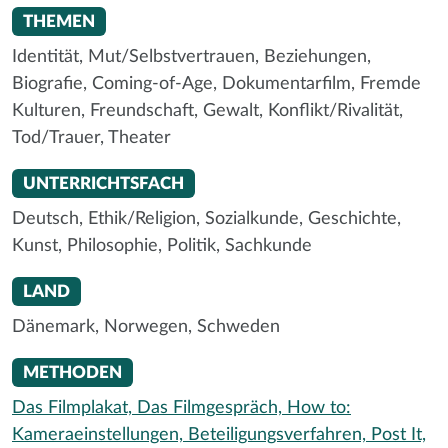
THEMEN
Identität,
Mut/Selbstvertrauen,
Beziehungen,
Biografie,
Coming-of-Age,
Dokumentarfilm,
Fremde
Kulturen,
Freundschaft,
Gewalt,
Konflikt/Rivalität,
Tod/Trauer,
Theater
UNTERRICHTSFACH
Deutsch,
Ethik/Religion,
Sozialkunde,
Geschichte,
Kunst,
Philosophie,
Politik,
Sachkunde
LAND
Dänemark,
Norwegen,
Schweden
METHODEN
Das Filmplakat,
Das Filmgespräch,
How to:
Kameraeinstellungen,
Beteiligungsverfahren,
Post It,