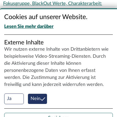
Fokusgruppe,
BlackOut Werte,
Charakterarbeit:
Steckbrief,
How to: Filmmusik,
Porträtier mich und
Cookies auf unserer Website.
dich!,
Wie kommunizierst du denn?
Lesen Sie mehr darüber
SENSIBLE THEMEN
Verlust,
Rassismus
Externe Inhalte
Wir nutzen externe Inhalte von Drittanbietern wie
BEGLEITMATERIAL
beispielsweise Video-Streaming-Diensten. Durch
Pädagogisches Arbeitsmaterial der BJF
die Aktivierung dieser Inhalte können
Duchblick-Edition
personenbezogene Daten von Ihnen erfasst
werden. Die Zustimmung zur Aktivierung ist
freiwillig und kann jederzeit widerrufen werden.
© 2026 Nordische Filmtage Lübeck, Internet-
Realisation
CONVOTIS Lübeck GmbH
Ja
Nein