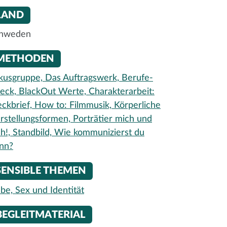
LAND
hweden
METHODEN
kusgruppe,
Das Auftragswerk,
Berufe-
eck,
BlackOut Werte,
Charakterarbeit:
eckbrief,
How to: Filmmusik,
Körperliche
rstellungsformen,
Porträtier mich und
ch!,
Standbild,
Wie kommunizierst du
nn?
SENSIBLE THEMEN
ebe, Sex und Identität
BEGLEITMATERIAL