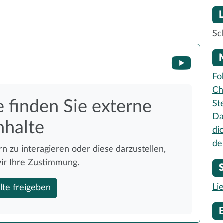
Sc
Fo
Ch
e finden Sie externe
St
Da
nhalte
di
de
n zu interagieren oder diese darzustellen,
ir Ihre Zustimmung.
Li
lte freigeben