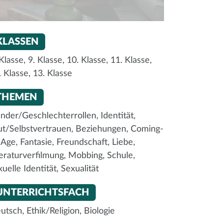
KLASSEN
 Klasse,
9. Klasse,
10. Klasse,
11. Klasse,
. Klasse,
13. Klasse
THEMEN
nder/Geschlechterrollen,
Identität,
t/Selbstvertrauen,
Beziehungen,
Coming-
-Age,
Fantasie,
Freundschaft,
Liebe,
teraturverfilmung,
Mobbing,
Schule,
xuelle Identität,
Sexualität
UNTERRICHTSFACH
utsch,
Ethik/Religion,
Biologie