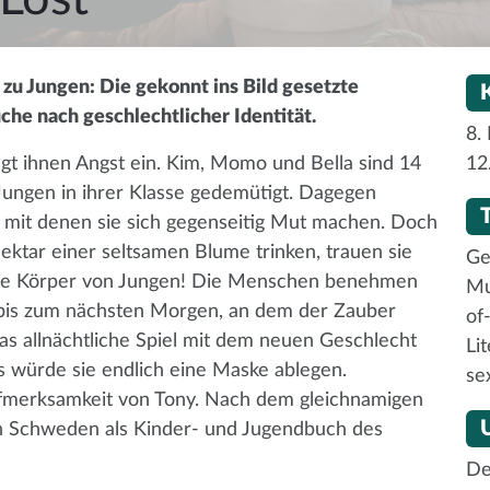
u Jungen: Die gekonnt ins Bild gesetzte
he nach geschlechtlicher Identität.
8.
gt ihnen Angst ein. Kim, Momo und Bella sind 14
12
 Jungen in ihrer Klasse gedemütigt. Dagegen
n, mit denen sie sich gegenseitig Mut machen. Doch
ktar einer seltsamen Blume trinken, trauen sie
Ge
 die Körper von Jungen! Die Menschen benehmen
Mu
– bis zum nächsten Morgen, an dem der Zauber
of
s allnächtliche Spiel mit dem neuen Geschlecht
Li
ls würde sie endlich eine Maske ablegen.
se
fmerksamkeit von Tony. Nach dem gleichnamigen
in Schweden als Kinder- und Jugendbuch des
De