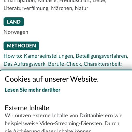
Emanzipation,
Fantasie,
Freundschaft,
Liebe,
Literaturverfilmung,
Märchen,
Natur
LAND
Norwegen
METHODEN
How to: Kameraeinstellungen,
Beteiligungsverfahren,
Das Auftragswerk,
Berufe-Check,
Charakterarbeit:
Steckbrief,
Erinnerungskiste,
How to: Filmmusik,
Cookies auf unserer Website.
Körperliche Darstellungsformen,
Porträtier mich und
dich!,
Standbild,
Wie kommunizierst du denn?
Lesen Sie mehr darüber
SENSIBLE THEMEN
Externe Inhalte
Gut und Böse,
Held:innen
Wir nutzen externe Inhalte von Drittanbietern wie
beispielsweise Video-Streaming-Diensten. Durch
BEGLEITMATERIAL
die Aktivierung dieser Inhalte können