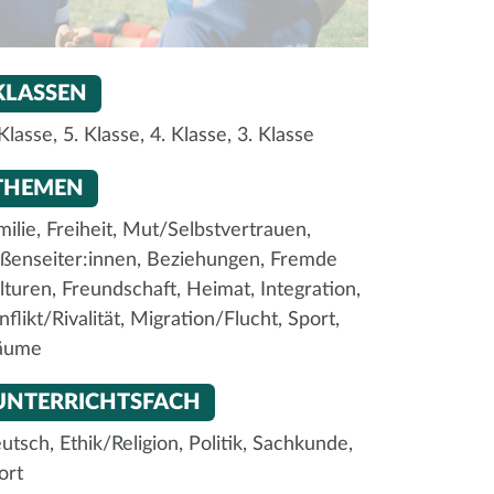
KLASSEN
 Klasse,
5. Klasse,
4. Klasse,
3. Klasse
THEMEN
milie,
Freiheit,
Mut/Selbstvertrauen,
ßenseiter:innen,
Beziehungen,
Fremde
lturen,
Freundschaft,
Heimat,
Integration,
nflikt/Rivalität,
Migration/Flucht,
Sport,
äume
UNTERRICHTSFACH
utsch,
Ethik/Religion,
Politik,
Sachkunde,
ort