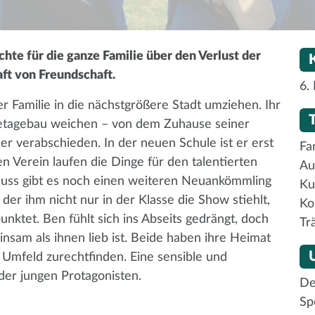
te für die ganze Familie über den Verlust der
ft von Freundschaft.
6.
r Familie in die nächstgrößere Stadt umziehen. Ihr
letagebau weichen – von dem Zuhause seiner
er verabschieden. In der neuen Schule ist er erst
Fa
 Verein laufen die Dinge für den talentierten
Au
fluss gibt es noch einen weiteren Neuankömmling
Ku
, der ihm nicht nur in der Klasse die Show stiehlt,
Ko
nktet. Ben fühlt sich ins Abseits gedrängt, doch
Tr
sam als ihnen lieb ist. Beide haben ihre Heimat
Umfeld zurechtfinden. Eine sensible und
der jungen Protagonisten.
De
Sp