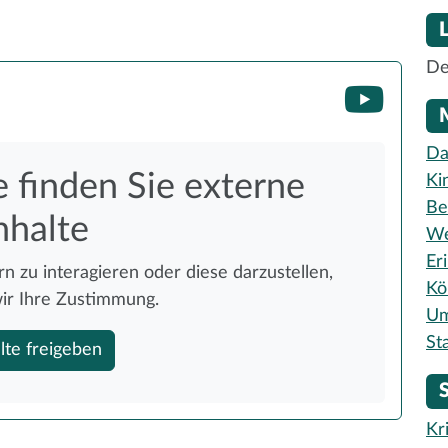
De
Da
e finden Sie externe
Ki
Be
nhalte
We
Er
n zu interagieren oder diese darzustellen,
Kö
ir Ihre Zustimmung.
Um
St
lte freigeben
Kr