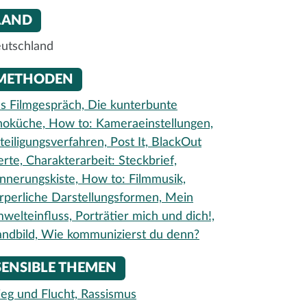
LAND
utschland
METHODEN
s Filmgespräch,
Die kunterbunte
noküche,
How to: Kameraeinstellungen,
teiligungsverfahren,
Post It,
BlackOut
rte,
Charakterarbeit: Steckbrief,
innerungskiste,
How to: Filmmusik,
rperliche Darstellungsformen,
Mein
welteinfluss,
Porträtier mich und dich!,
andbild,
Wie kommunizierst du denn?
SENSIBLE THEMEN
ieg und Flucht,
Rassismus